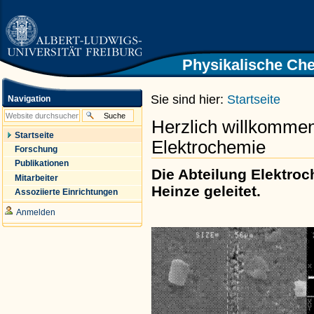
|
Direkt
zum
Inhalt
|
Direkt
Physikalische Che
Zur Startseite der Universität
zur
Freiburg
Navigation
Sie sind hier:
Startseite
Navigation
Herzlich willkommen
Startseite
Elektrochemie
Forschung
Publikationen
Die Abteilung Elektro
Mitarbeiter
Heinze
geleitet.
Assoziierte Einrichtungen
Anmelden